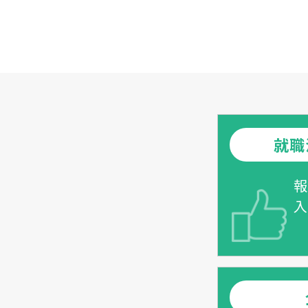
就職
報
入