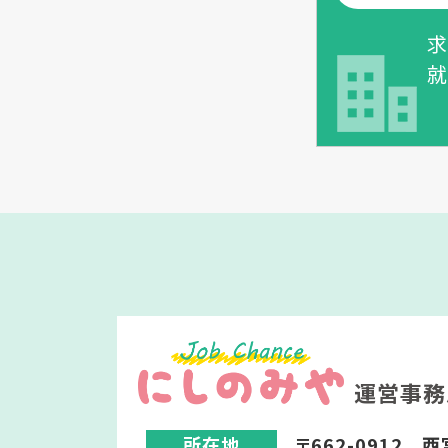
求
就
運営事務
所在地
〒662-0912
西