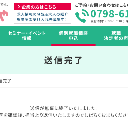
です。
ご予約・お問い合わせはこち
企業の方はこちら
0798-6
求人情報の登録＆求人の紹介
就業実習受け入れ先募集中！
受付時間：9:00-17:30
（土
セミナー・イベント
個別就職相談
就職
情報
申込
決定者の
送信完了
信完了
送信が無事に終了いたしました。
容を確認後、担当より返信いたしますので
しばらくおまちくださ