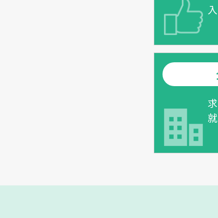
入
求
就