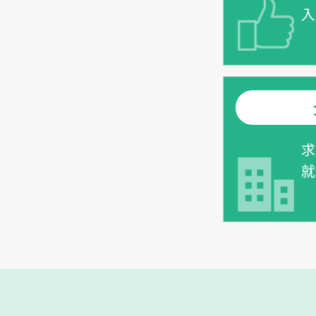
入
求
就